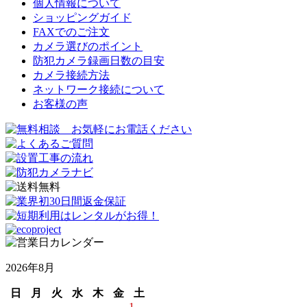
個人情報について
ショッピングガイド
FAXでのご注文
カメラ選びのポイント
防犯カメラ録画日数の目安
カメラ接続方法
ネットワーク接続について
お客様の声
2026年8月
日
月
火
水
木
金
土
1