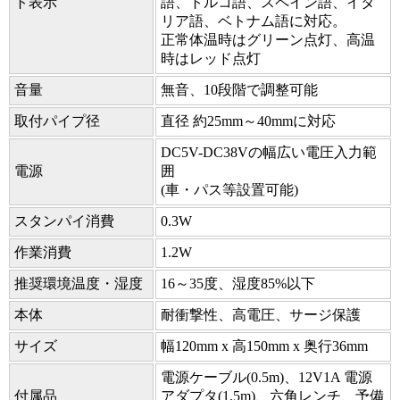
ト表示
語、トルコ語、スペイン語、イタ
リア語、ベトナム語に対応。
正常体温時はグリーン点灯、高温
時はレッド点灯
音量
無音、10段階で調整可能
取付パイプ径
直径 約25mm～40mmに対応
DC5V-DC38Vの幅広い電圧入力範
電源
囲
(車・パス等設置可能)
スタンパイ消費
0.3W
作業消費
1.2W
推奨環境温度・湿度
16～35度、湿度85%以下
本体
耐衝撃性、高電圧、サージ保護
サイズ
幅120mm x 高150mm x 奥行36mm
電源ケーブル(0.5m)、12V1A 電源
付属品
アダプタ(1.5m)、六角レンチ、予備