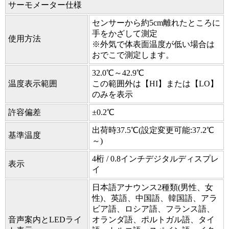
サーモメーター仕様
センサーから約5cm離れたところに
手をかざして測定
使用方法
※外気で体表面温度が低い場合は
おでこで測定します。
32.0℃～42.9℃
温度表示範囲
この範囲外は【HI】または【LO】
のみを表示
許容偏差
±0.2℃
出荷時37.5℃(設定変更可能:37.2℃
基準温度
～)
4桁 / 0.8インチデジタルディスプレ
表示
イ
日本語アナウンス2種類(男性、女
性)、英語、中国語、韓国語、アラ
ビア語、ロシア語、フランス語、
音声案内とLEDライ
オランダ語、ポルトガル語、タイ