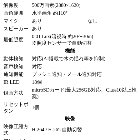
解像度
500万画素(2880×1620)
画角範囲
水平画角 約110°
マイク
あり
なし
スピーカー
あり
0.01 Lux(暗視時 約20〜30m)
最低照度
※照度センサーで自動切替
機能
動体検知
対応(AI搭載で木の揺れ等を抑制)
音声検知
対応
通知機能
プッシュ通知・メール通知対応
IR LED
18個
microSDカード(最大256GB対応、Class10以上推
録画方法
奨)
リセットボ
1個
タン
映像
映像圧縮方
H.264 / H.265 自動切替
式