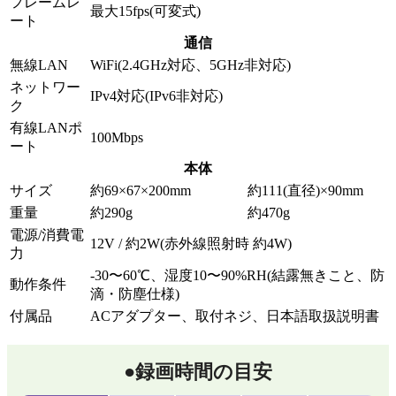
フレームレ
最大15fps(可変式)
ート
通信
無線LAN
WiFi(2.4GHz対応、5GHz非対応)
ネットワー
IPv4対応(IPv6非対応)
ク
有線LANポ
100Mbps
ート
本体
サイズ
約69×67×200mm
約111(直径)×90mm
重量
約290g
約470g
電源/消費電
12V / 約2W(赤外線照射時 約4W)
力
-30〜60℃、湿度10〜90%RH(結露無きこと、防
動作条件
滴・防塵仕様)
付属品
ACアダプター、取付ネジ、日本語取扱説明書
●録画時間の目安