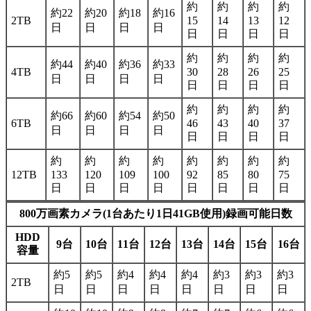
約
約
約
約
約22
約20
約18
約16
2TB
15
14
13
12
日
日
日
日
日
日
日
日
約
約
約
約
約44
約40
約36
約33
4TB
30
28
26
25
日
日
日
日
日
日
日
日
約
約
約
約
約66
約60
約54
約50
6TB
46
43
40
37
日
日
日
日
日
日
日
日
約
約
約
約
約
約
約
約
12TB
133
120
109
100
92
85
80
75
日
日
日
日
日
日
日
日
800万画素カメラ(1台あたり1日41GB使用)録画可能日数
HDD
9台
10台
11台
12台
13台
14台
15台
16台
容量
約5
約5
約4
約4
約4
約3
約3
約3
2TB
日
日
日
日
日
日
日
日