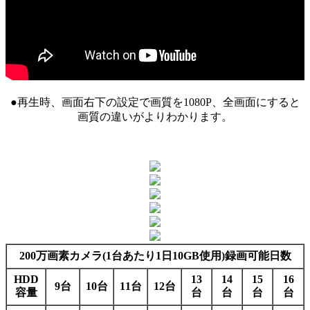
●再生時、画面右下の設定で画質を1080P、全画面にすると
画質の違いがよりわかります。
200万画素カメラ(1台あたり1日10GB使用)録画可能日数
HDD
13
14
15
16
9台
10台
11台
12台
容量
台
台
台
台