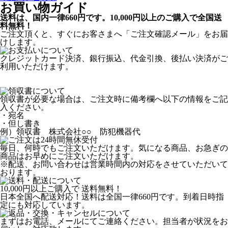
お買い物ガイド
送料は、国内一律660円です。10,000円以上のご購入で全国送
料無料！
ご注文頂くと、すぐにお客さまへ「ご注文確認メール」をお届
けします。
クレジットカード決済、銀行振込、代金引換、後払い決済がご
利用いただけます。
領収書が必要な場合は、ご注文時に備考欄へ以下の情報をご記
入ください。
・宛名
・但し書き
例）領収書 株式会社○○ 防犯機器代
毎日、何時でもご注文いただけます。気になる商品、お急ぎの
商品はお早めにご注文いただけます。
※配送、お問い合わせは営業時間内の対応をさせていただいて
おります。
10,000円以上ご購入で
送料無料！
日本全国へ配送対応！送料は全国一律660円です。到着日時指
定にも対応しています。
まずはお電話、メールにてご連絡ください。担当者が状況をお