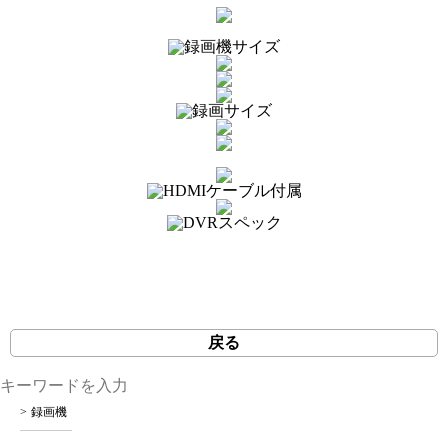
戻る
録画機