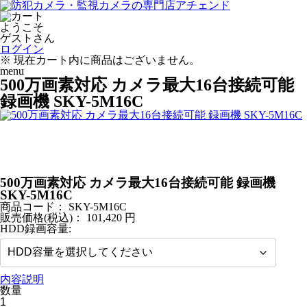
ようこそ
ゲストさん
ログイン
※ 現在カート内に商品はございません。
menu
500万画素対応 カメラ最大16台接続可能
録画機 SKY-5M16C
500万画素対応 カメラ最大16台接続可能 録画機
SKY-5M16C
商品コード：
SKY-5M16C
販売価格(税込)：
101,420
円
HDD録画容量:
内容説明
数量