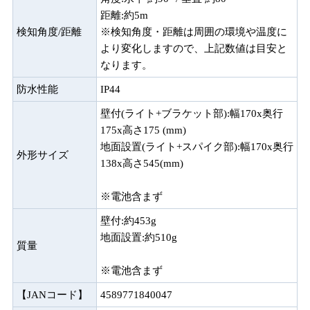
距離:約5m
検知角度/距離
※検知角度・距離は周囲の環境や温度に
より変化しますので、上記数値は目安と
なります。
防水性能
IP44
壁付(ライト+ブラケット部):幅170x奥行
175x高さ175 (mm)
地面設置(ライト+スパイク部):幅170x奥行
外形サイズ
138x高さ545(mm)
※電池含まず
壁付:約453g
地面設置:約510g
質量
※電池含まず
【JANコード】
4589771840047