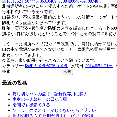
北海道所有の林道に車で侵入するため、ゲートの鍵を壊す事
毎年相次いでいるそうです。
山菜採り、不法投棄が目的のようで、この対策としてゲート
防犯カメラ設置が始まっています。
昨年、石狩森林管理署が防犯カメラを設置したところ、約60
損壊が2件に激減したということで、今回もその効果に期待
…
こういった場所への防犯カメラ設置では、電源供給が問題に
山の中で電源が確保できないとなると、太陽光発電を活用す
必要になってきます。
今回も、良い結果が得られることを願っています。
カテゴリー:
防犯カメラ/監視カメラ
| 投稿日:
2014年5月21日
|
検索:
最近の投稿
貸し切りバスの点呼、記録保存用に購入
実家の一人暮らしの母が心配
暗闇でも撮影できる
ソーラーのクオリティじゃないくらい明るい
周囲の明るさで 照明が勝手につくので便利