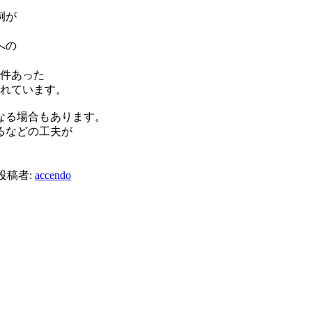
例が
への
0件あった
されています。
なる場合もあります。
るなどの工夫が
投稿者:
accendo