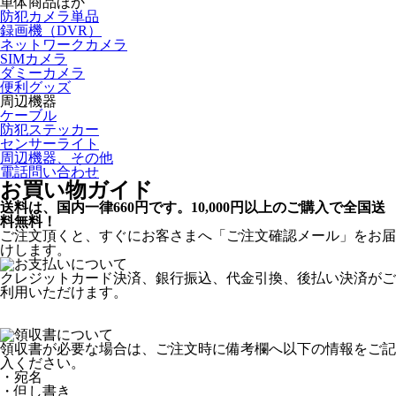
単体商品ほか
防犯カメラ単品
録画機（DVR）
ネットワークカメラ
SIMカメラ
ダミーカメラ
便利グッズ
周辺機器
ケーブル
防犯ステッカー
センサーライト
周辺機器、その他
電話問い合わせ
お買い物ガイド
送料は、国内一律660円です。10,000円以上のご購入で全国送
料無料！
ご注文頂くと、すぐにお客さまへ「ご注文確認メール」をお届
けします。
クレジットカード決済、銀行振込、代金引換、後払い決済がご
利用いただけます。
領収書が必要な場合は、ご注文時に備考欄へ以下の情報をご記
入ください。
・宛名
・但し書き