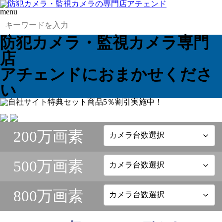
menu
防犯カメラ・監視カメラ専門
店
アチェンドにおまかせくださ
い
200万画素
500万画素
800万画素