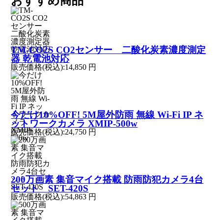
おすすめ商品
TM-CO2S CO2センサー 二酸化炭素濃度測定
器 乾電池対応
販売価格(税込):
14,850 円
今だけ10%OFF! 5M屋外防雨 無線 Wi-Fi IP ネ
ットワークカメラ XMIP-500w
販売価格(税込):
24,750 円
200万画素 集音マイク搭載 防雨防犯カメラ4台
セット SET-420S
販売価格(税込):
54,863 円